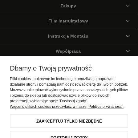
Zakupy
Film Instruktażowy
Instrukcja Montażu
Współpraca
Wirtualny Spacer
Dbamy o Twoją prywatność
Pliki cookies i pokrewne im technologie umożliwiają poprawne
Galeria
działanie strony i pomagają nam dostosować ofertę do Twoich potrzeb.
Możesz zaakceptować wykorzystanie przez nas wszystkich tych plików
i przejść do sklepu lub dostosować użycie plików do swoich
Pomoc
preferencji, wybierając opcję "Dostosuj zgody".
Więcej o plikach cookies przeczytasz w naszej Polityce prywatności.
Moje konto
ZAAKCEPTUJ TYLKO NIEZBĘDNE
Informacje
DOSTOSUJ ZGODY