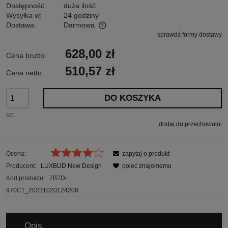
Dostępność:
duża ilość
Wysyłka w:
24 godziny
Dostawa:
Darmowa
sprawdź formy dostawy
Cena nie zawiera ewentualnych kosztów płatności
628,00 zł
Cena brutto:
510,57 zł
Cena netto:
DO KOSZYKA
szt.
dodaj do przechowalni
Ocena:
zapytaj o produkt
Producent:
LUXBUD New Design
poleć znajomemu
Kod produktu:
7B7D-
970C1_20231020124208
Opis