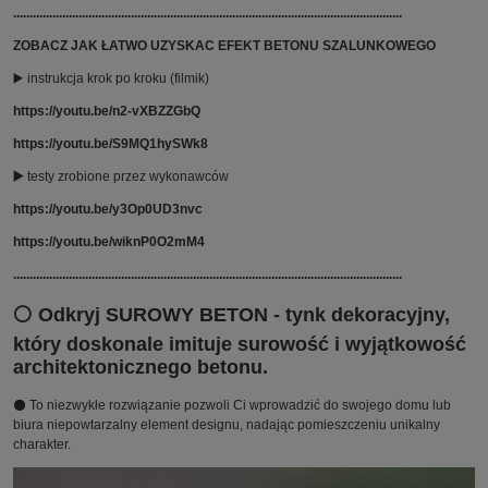
.......................................................................................................................
ZOBACZ JAK ŁATWO UZYSKAC EFEKT BETONU SZALUNKOWEGO
▶️ instrukcja krok po kroku (filmik)
https://youtu.be/n2-vXBZZGbQ
https://youtu.be/S9MQ1hySWk8
▶️
testy zrobione przez wykonawców
https://youtu.be/y3Op0UD3nvc
https://youtu.be/wiknP0O2mM4
.......................................................................................................................
⚪ Odkryj SUROWY BETON - tynk dekoracyjny,
który doskonale imituje surowość i wyjątkowość
architektonicznego betonu.
⚫ To niezwykłe rozwiązanie pozwoli Ci wprowadzić do swojego domu lub
biura niepowtarzalny element designu, nadając pomieszczeniu unikalny
charakter.