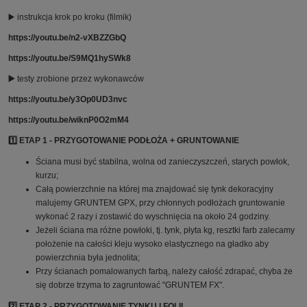
▶️ instrukcja krok po kroku (filmik)
https://youtu.be/n2-vXBZZGbQ
https://youtu.be/S9MQ1hySWk8
▶️
testy zrobione przez wykonawców
https://youtu.be/y3Op0UD3nvc
https://youtu.be/wiknP0O2mM4
1️⃣ ETAP 1 - PRZYGOTOWANIE PODŁOŻA + GRUNTOWANIE
Ściana musi być stabilna, wolna od zanieczyszczeń, starych powłok,
kurzu;
Całą powierzchnie na której ma znajdować się tynk dekoracyjny
malujemy GRUNTEM GPX, przy chłonnych podłożach gruntowanie
wykonać 2 razy i zostawić do wyschnięcia na około 24 godziny.
Jeżeli ściana ma różne powłoki, tj. tynk, płyta kg, resztki farb zalecamy
położenie na całości kleju wysoko elastycznego na gładko aby
powierzchnia była jednolita;
Przy ścianach pomalowanych farbą, należy całość zdrapać, chyba że
się dobrze trzyma to zagruntować "GRUNTEM FX".
2️⃣ ETAP 2 - PRZYGOTOWANIE TYNKU I FOLII