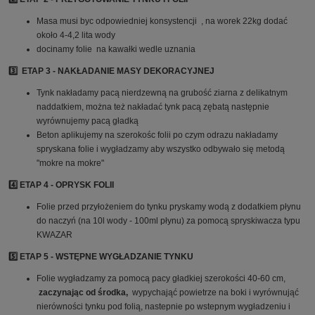
Masa musi byc odpowiedniej konsystencji , na worek 22kg dodać
około 4-4,2 lita wody
docinamy folie na kawałki wedle uznania
3️⃣ ETAP 3 - NAKŁADANIE MASY DEKORACYJNEJ
Tynk nakładamy pacą nierdzewną na grubość ziarna z delikatnym
naddatkiem, można też nakładać tynk pacą zębatą następnie
wyrównujemy pacą gładką
Beton aplikujemy na szerokośc folii po czym odrazu nakładamy
spryskana folie i wygładzamy aby wszystko odbywało się metodą
"mokre na mokre"
4️⃣ ETAP 4 - OPRYSK FOLII
Folie przed przyłożeniem do tynku pryskamy wodą z dodatkiem płynu
do naczyń (na 10l wody - 100ml płynu) za pomocą spryskiwacza typu
KWAZAR
5️⃣ ETAP 5 - WSTĘPNE WYGŁADZANIE TYNKU
Folie wygładzamy za pomocą pacy gładkiej szerokości 40-60 cm,
zaczynając od środka,
wypychająć powietrze na boki i wyrównująć
nierówności tynku pod folią, nastepnie po wstepnym wygładzeniu i