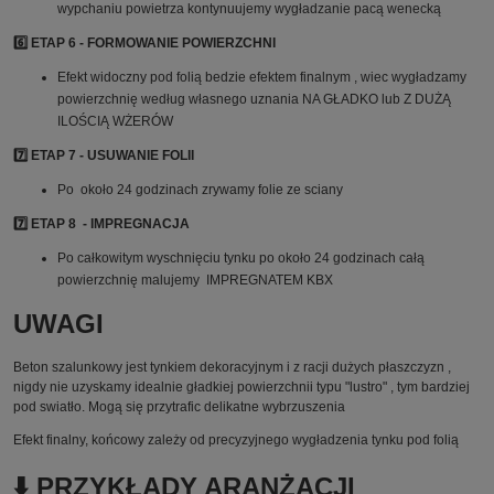
wypchaniu powietrza kontynuujemy wygładzanie pacą wenecką
6️⃣ ETAP 6 - FORMOWANIE POWIERZCHNI
Efekt widoczny pod folią bedzie efektem finalnym , wiec wygładzamy
powierzchnię według własnego uznania NA GŁADKO lub Z DUŻĄ
ILOŚCIĄ WŻERÓW
7️⃣ ETAP 7 - USUWANIE FOLII
Po około 24 godzinach zrywamy folie ze sciany
7️⃣ ETAP 8 - IMPREGNACJA
Po całkowitym wyschnięciu tynku po około 24 godzinach całą
powierzchnię malujemy IMPREGNATEM KBX
UWAGI
Beton szalunkowy jest tynkiem dekoracyjnym i z racji dużych płaszczyzn ,
nigdy nie uzyskamy idealnie gładkiej powierzchnii typu "lustro" , tym bardziej
pod swiatło. Mogą się przytrafic delikatne wybrzuszenia
Efekt finalny, końcowy zależy od precyzyjnego wygładzenia tynku pod folią
⬇️ PRZYKŁADY ARANŻACJI