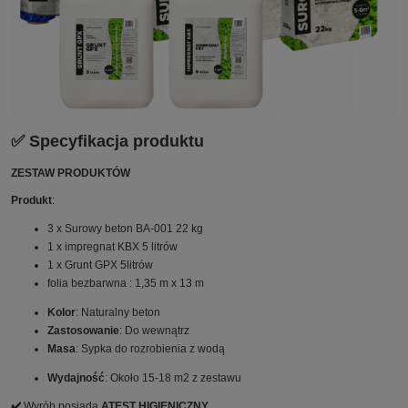
✅ Specyfikacja produktu
ZESTAW PRODUKTÓW
Produkt
:
3 x Surowy beton BA-001 22 kg
1 x impregnat KBX 5 litrów
1 x Grunt GPX 5litrów
folia bezbarwna : 1,35 m x 13 m
Kolor
: Naturalny beton
Zastosowanie
: Do wewnątrz
Masa
: Sypka do rozrobienia z wodą
Wydajność
: Około 15-18 m2 z zestawu
✔️
Wyrób posiada
ATEST HIGIENICZNY