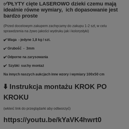
✅PŁYTY cięte LASEROWO dzieki czemu mają
idealnie równe wymiary, ich dopasowanie jest
bardzo proste
(Przed docelowym zakupem zachęcamy do zakupu 1-2 szt, w celu
sprawdzenia na żywo jakości wydruku jak i kolorystyki)
✔️ Waga - jedyne 1,8 kg / szt.
✔️
Grubość - 3mm
✔️ Odporne na zarysowania
✔️
Szybki suchy montaż
Na innych naszych aukcjach inne wzory i wymiary 100x50 cm
⬇️ Instrukcja montażu KROK PO
KROKU
(wkleić link do przeglądarki aby odtworzyć)
https://youtu.be/kYaVK4hwrt0