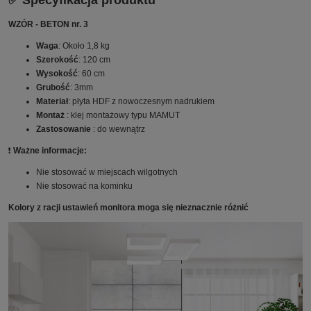
✅ Specyfikacja produktu
WZÓR - BETON nr. 3
Waga
: Około 1,8 kg
Szerokość
: 120 cm
Wysokość
: 60 cm
Grubość
: 3mm
Materiał
: płyta HDF z nowoczesnym nadrukiem
Montaż
: klej montażowy typu MAMUT
Zastosowanie
: do wewnątrz
❗️
Ważne informacje:
Nie stosować w miejscach wilgotnych
Nie stosować na kominku
Kolory z racji ustawień monitora moga się nieznacznie różnić