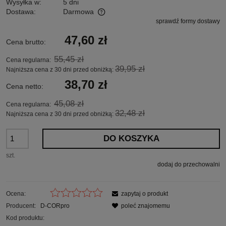
Wysyłka w:
5 dni
Dostawa:
Darmowa
sprawdź formy dostawy
Cena nie zawiera ewentualnych kosztów płatności
47,60 zł
Cena brutto:
55,45 zł
Cena regularna:
39,95 zł
Najniższa cena z 30 dni przed obniżką:
38,70 zł
Cena netto:
45,08 zł
Cena regularna:
32,48 zł
Najniższa cena z 30 dni przed obniżką:
DO KOSZYKA
szt.
dodaj do przechowalni
Ocena:
zapytaj o produkt
Producent:
D-CORpro
poleć znajomemu
Kod produktu: