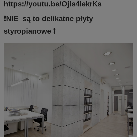
https://youtu.be/OjIs4lekrKs
❗️NIE są to delikatne płyty
styropianowe ❗️