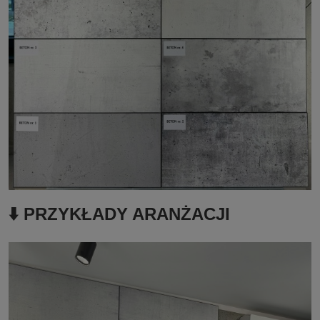
⬇️ PRZYKŁADY ARANŻACJI