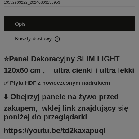
13552963222_20240803133953
Opis
Koszty dostawy
Cena nie zawiera ewentualnych kosztów płatności
⭐Panel Dekoracyjny SLIM LIGHT
120x60 cm , ultra cienki i ultra lekki
✅ Płyta HDF z nowoczesnym nadrukiem
⬇️ Obejrzyj panele na żywo przed
zakupem, wklej link znajdujący się
poniżej do przeglądarki
https://youtu.be/td2kaxapuqI