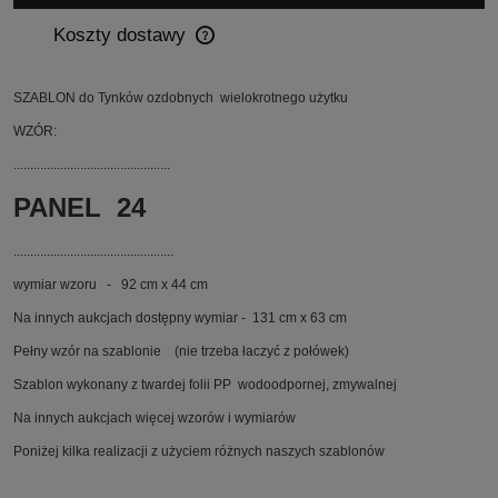
Koszty dostawy
Cena nie zawiera ewentualnych kosztów płatności
SZABLON do Tynków ozdobnych wielokrotnego użytku
WZÓR:
...............................................
PANEL 24
................................................
wymiar wzoru - 92 cm x 44 cm
Na innych aukcjach dostępny wymiar - 131 cm x 63 cm
Pełny wzór na szablonie (nie trzeba łaczyć z połówek)
Szablon wykonany z twardej folii PP wodoodpornej, zmywalnej
Na innych aukcjach więcej wzorów i wymiarów
Poniżej kilka realizacji z użyciem różnych naszych szablonów