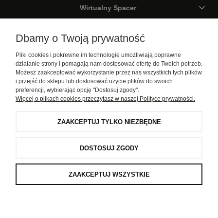
Wirtualny Spacer
Galeria
Dbamy o Twoją prywatność
Pliki cookies i pokrewne im technologie umożliwiają poprawne
Pomoc
działanie strony i pomagają nam dostosować ofertę do Twoich potrzeb.
Możesz zaakceptować wykorzystanie przez nas wszystkich tych plików
Moje konto
i przejść do sklepu lub dostosować użycie plików do swoich
preferencji, wybierając opcję "Dostosuj zgody".
Więcej o plikach cookies przeczytasz w naszej Polityce prywatności.
Informacje
ZAAKCEPTUJ TYLKO NIEZBĘDNE
D-COR pro . Wszystkie prawa zastrzeżone
DOSTOSUJ ZGODY
ZAAKCEPTUJ WSZYSTKIE
POKAŻ PEŁNĄ WERSJĘ STRONY
window.customerPrivacy.onMarketingConsentGranted(function () {
})