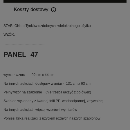
Koszty dostawy
Cena nie zawiera ewentualnych kosztów płatności
SZABLON do Tynków ozdobnych wielokrotnego użytku
WZÓR:
...............................................
PANEL 47
................................................
wymiar wzoru - 92 cm x 44 cm
Na innych aukcjach dostępny wymiar - 131 cm x 63 cm
Pełny wzór na szablonie (nie trzeba łaczyć z połówek)
Szablon wykonany z twardej folii PP wodoodpornej, zmywalnej
Na innych aukcjach więcej wzorów i wymiarów
Poniżej kilka realizacji z użyciem różnych naszych szablonów