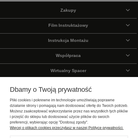
Zakupy
Film Instruktażowy
Instrukcja Montażu
Współpraca
Wirtualny Spacer
Galeria
Dbamy o Twoją prywatność
Pliki cookies i pokrewne im technologie umożliwiają poprawne
Pomoc
działanie strony i pomagają nam dostosować ofertę do Twoich potrzeb.
Możesz zaakceptować wykorzystanie przez nas wszystkich tych plików
Moje konto
i przejść do sklepu lub dostosować użycie plików do swoich
preferencji, wybierając opcję "Dostosuj zgody".
Więcej o plikach cookies przeczytasz w naszej Polityce prywatności.
Informacje