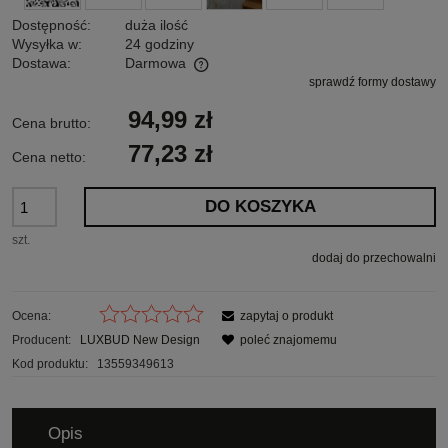
Dostępność:
duża ilość
Wysyłka w:
24 godziny
Dostawa:
Darmowa
sprawdź formy dostawy
Cena nie zawiera ewentualnych kosztów płatności
94,99 zł
Cena brutto:
77,23 zł
Cena netto:
DO KOSZYKA
szt.
dodaj do przechowalni
Ocena:
zapytaj o produkt
Producent:
LUXBUD New Design
poleć znajomemu
Kod produktu:
13559349613
Opis