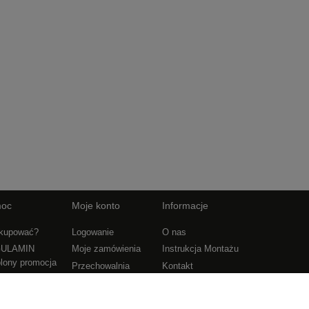
oc
Moje konto
Informacje
 kupować?
Logowanie
O nas
ULAMIN
Moje zamówienia
Instrukcja Montażu
lony promocja
Przechowalnia
Kontakt
te pytania
Ustawienia konta
Linki
tyka prywatności