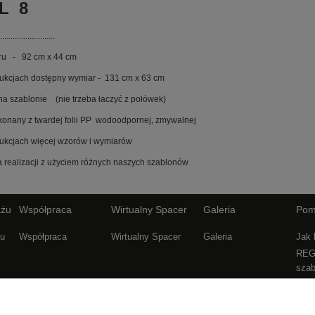
L 8
..........................
ru - 92 cm x 44 cm
ukcjach dostępny wymiar - 131 cm x 63 cm
na szablonie (nie trzeba łaczyć z połówek)
onany z twardej folii PP wodoodpornej, zmywalnej
ukcjach więcej wzorów i wymiarów
ka realizacji z użyciem różnych naszych szablonów
ażu
Współpraca
Wirtualny Spacer
Galeria
Pom
żu
Współpraca
Wirtualny Spacer
Galeria
Jak
REG
szab
Częs
Poli