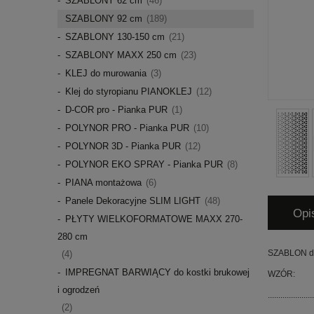
SZABLONY 62 cm
(46)
SZABLONY 92 cm
(189)
SZABLONY 130-150 cm
(21)
SZABLONY MAXX 250 cm
(23)
KLEJ do murowania
(3)
Klej do styropianu PIANOKLEJ
(12)
D-COR pro - Pianka PUR
(1)
POLYNOR PRO - Pianka PUR
(10)
POLYNOR 3D - Pianka PUR
(12)
POLYNOR EKO SPRAY - Pianka PUR
(8)
PIANA montażowa
(6)
Panele Dekoracyjne SLIM LIGHT
(48)
Opi
PŁYTY WIELKOFORMATOWE MAXX 270-
280 cm
SZABLON do
(4)
IMPREGNAT BARWIĄCY do kostki brukowej
WZÓR:
i ogrodzeń
......................
(2)