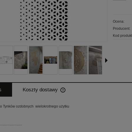
Ocena:
Producent:
Kod produkt
s
Koszty dostawy
Cena nie zawiera ewentualnych koszt
 Tynków ozdobnych wielokrotnego użytku
płatności
.........................