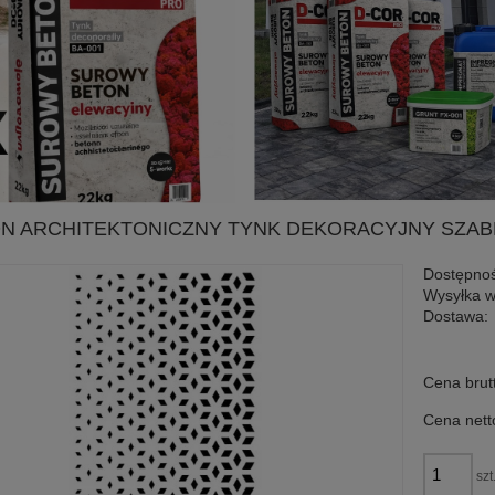
N ARCHITEKTONICZNY TYNK DEKORACYJNY SZA
Dostępnoś
Wysyłka w
Dostawa:
Cena nie zawiera ewen
Cena brut
płatności
Cena nett
szt