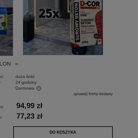
BLON
ć:
duża ilość
:
24 godziny
Darmowa
sprawdź formy dostawy
tualnych kosztów
94,99 zł
to:
77,23 zł
o:
DO KOSZYKA
.