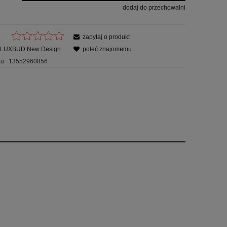
dodaj do przechowalni
zapytaj o produkt
LUXBUD New Design
poleć znajomemu
u:
13552960856
ów