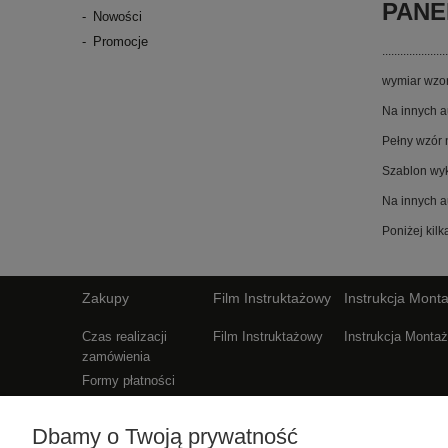
PANE
Nowości
Promocje
......................
wymiar wzo
Na innych a
Pełny wzór 
Szablon wyk
Na innych a
Poniżej kil
Zakupy
Film Instruktażowy
Instrukcja Mont
Czas realizacji
Film Instruktażowy
Instrukcja Monta
zamówienia
Formy płatności
Koszt dostawy
Reklamacje i zwroty
Dbamy o Twoją prywatność