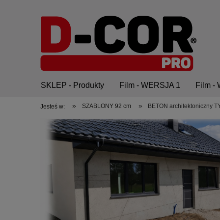
SKLEP - Produkty
Film - WERSJA 1
Film 
»
»
SZABLONY 92 cm
BETON architektoniczny 
Jesteś w:
O nas
Kontakt