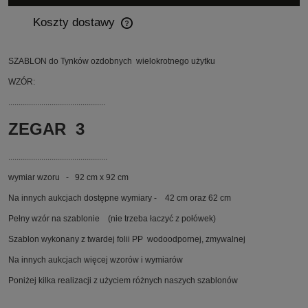
Koszty dostawy
Cena nie zawiera ewentualnych kosztów płatności
SZABLON do Tynków ozdobnych wielokrotnego użytku
WZÓR:
...............................................
ZEGAR 3
................................................
wymiar wzoru - 92 cm x 92 cm
Na innych aukcjach dostępne wymiary - 42 cm oraz 62 cm
Pełny wzór na szablonie (nie trzeba łaczyć z połówek)
Szablon wykonany z twardej folii PP wodoodpornej, zmywalnej
Na innych aukcjach więcej wzorów i wymiarów
Poniżej kilka realizacji z użyciem różnych naszych szablonów