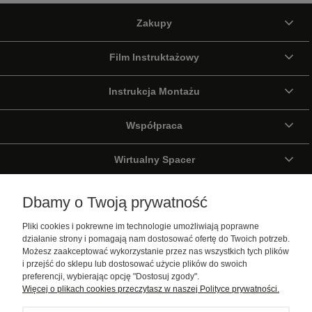
Zakupy
Film Instruktażowy
Instrukcja Montażu
Współpraca
Wirtualny Spacer
Galeria
Dbamy o Twoją prywatność
Pliki cookies i pokrewne im technologie umożliwiają poprawne
Pomoc
działanie strony i pomagają nam dostosować ofertę do Twoich potrzeb.
Możesz zaakceptować wykorzystanie przez nas wszystkich tych plików
Moje konto
i przejść do sklepu lub dostosować użycie plików do swoich
preferencji, wybierając opcję "Dostosuj zgody".
Więcej o plikach cookies przeczytasz w naszej Polityce prywatności.
Informacje