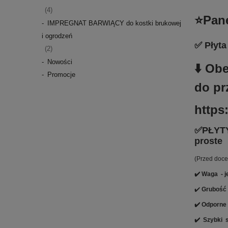
(4)
⭐Pane
IMPREGNAT BARWIĄCY do kostki brukowej
i ogrodzeń
✅ Płyt
(2)
Nowości
⬇️ Ob
Promocje
do pr
https
✅PŁYTY 
proste
(Przed doce
✔️ Waga - je
✔️
Grubość
✔️ Odporne
✔️
Szybki 