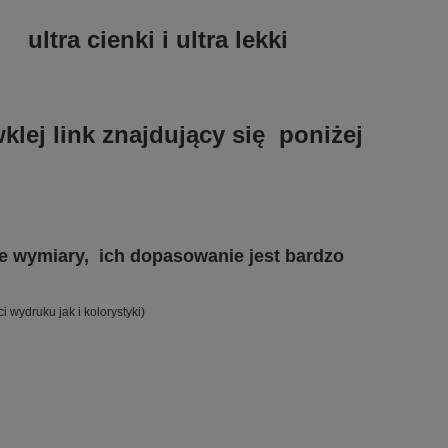
ów
ltra cienki i ultra lekki
klej link znajdujący się poniżej
 wymiary, ich dopasowanie jest bardzo
wydruku jak i kolorystyki)