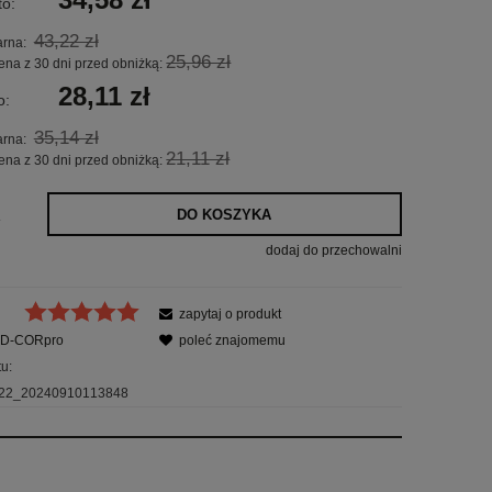
to:
43,22 zł
arna:
25,96 zł
ena z 30 dni przed obniżką:
28,11 zł
o:
35,14 zł
arna:
21,11 zł
ena z 30 dni przed obniżką:
DO KOSZYKA
.
dodaj do przechowalni
zapytaj o produkt
D-CORpro
poleć znajomemu
u:
22_20240910113848