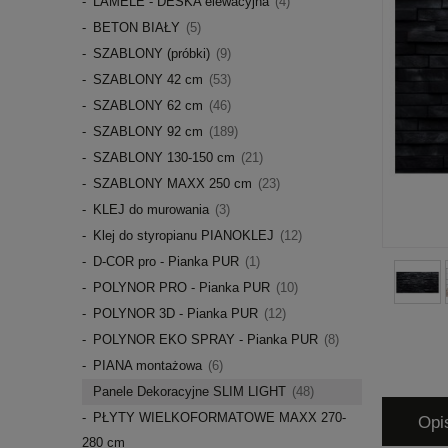
LAMELE - DESKA elewacyjna
(4)
BETON BIAŁY
(5)
SZABLONY (próbki)
(9)
SZABLONY 42 cm
(53)
SZABLONY 62 cm
(46)
SZABLONY 92 cm
(189)
SZABLONY 130-150 cm
(21)
SZABLONY MAXX 250 cm
(23)
KLEJ do murowania
(3)
Klej do styropianu PIANOKLEJ
(12)
D-COR pro - Pianka PUR
(1)
POLYNOR PRO - Pianka PUR
(10)
POLYNOR 3D - Pianka PUR
(12)
POLYNOR EKO SPRAY - Pianka PUR
(8)
PIANA montażowa
(6)
Panele Dekoracyjne SLIM LIGHT
(48)
PŁYTY WIELKOFORMATOWE MAXX 270-
Opi
280 cm