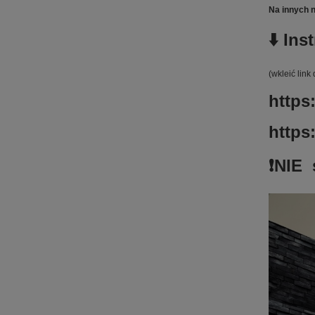
Na innych 
⬇️ In
(wkleić link
https
https
❗️NIE 