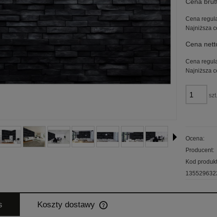
Cena brut
płatności
Cena regul
Najniższa c
Cena nett
Cena regul
Najniższa c
szt
Ocena:
Producent:
Kod produkt
135529632
s
Koszty dostawy