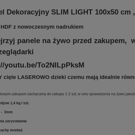
Cena nie zawiera ewentualnych koszt
l Dekoracyjny SLIM LIGHT 100x50 cm , u
płatności
a HDF z nowoczesnym nadrukiem
ejrzyj panele na żywo przed zakupem, w
zeglądarki
://youtu.be/To2NILpPksM
cięte LASEROWO dzieki czemu mają idealnie równe
lowym zakupem zachęcamy do zakupu 1-2 szt, w celu sprawdzenia na żywo jakości 
dyne 1,4 kg / szt.
 - 3mm
 na zarysowania
suchy montaż