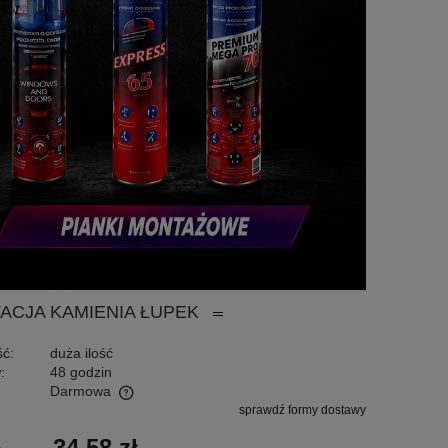
TACJA KAMIENIA ŁUPEK
ć:
duża ilość
:
48 godzin
Darmowa
sprawdź formy dostawy
tualnych kosztów
34,58 zł