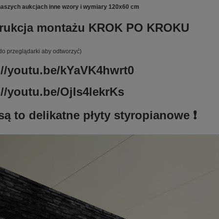
naszych aukcjach inne wzory i wymiary 120x60 cm
strukcja montażu KROK PO KROKU
 do przeglądarki aby odtworzyć)
://youtu.be/kYaVK4hwrt0
://youtu.be/OjIs4lekrKs
są to delikatne płyty styropianowe ❗️