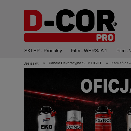
SKLEP - Produkty
Film - WERSJA 1
Film 
»
»
Panele Dekoracyjne SLIM LIGHT
Kamień deko
Jesteś w:
O nas
Kontakt