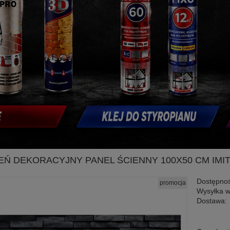
EŃ DEKORACYJNY PANEL ŚCIENNY 100X50 CM IMI
Dostępnoś
promocja
Wysyłka w
Dostawa:
Cena nie zawiera ewen