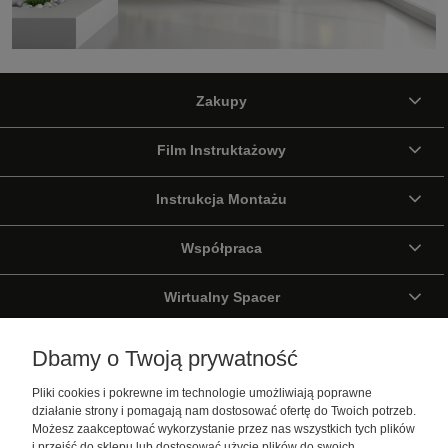
Zakupy
Film Instruktażowy
Instrukcja Montażu
Współpraca
Wirtualny Spacer
Galeria
Dbamy o Twoją prywatność
Pliki cookies i pokrewne im technologie umożliwiają poprawne
Pomoc
działanie strony i pomagają nam dostosować ofertę do Twoich potrzeb.
Możesz zaakceptować wykorzystanie przez nas wszystkich tych plików
Moje konto
i przejść do sklepu lub dostosować użycie plików do swoich