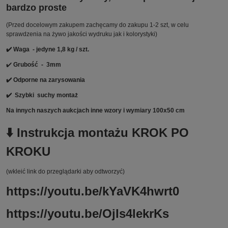
bardzo proste
(Przed docelowym zakupem zachęcamy do zakupu 1-2 szt, w celu
sprawdzenia na żywo jakości wydruku jak i kolorystyki)
✔️ Waga - jedyne 1,8 kg / szt.
✔️
Grubość - 3mm
✔️ Odporne na zarysowania
✔️
Szybki suchy montaż
Na innych naszych aukcjach inne wzory i wymiary 100x50 cm
⬇️ Instrukcja montażu KROK PO
KROKU
(wkleić link do przeglądarki aby odtworzyć)
https://youtu.be/kYaVK4hwrt0
https://youtu.be/OjIs4lekrKs