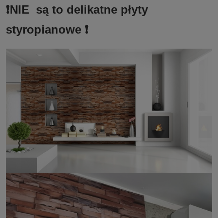
❗️NIE są to delikatne płyty
styropianowe ❗️