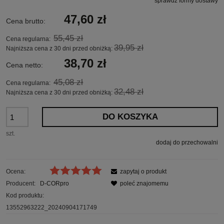
sprawdź formy dostawy
Cena nie zawiera ewentualnych kosztów płatności
47,60 zł
Cena brutto:
55,45 zł
Cena regularna:
39,95 zł
Najniższa cena z 30 dni przed obniżką:
38,70 zł
Cena netto:
45,08 zł
Cena regularna:
32,48 zł
Najniższa cena z 30 dni przed obniżką:
DO KOSZYKA
szt.
dodaj do przechowalni
Ocena:
zapytaj o produkt
Producent:
D-CORpro
poleć znajomemu
Kod produktu:
13552963222_20240904171749