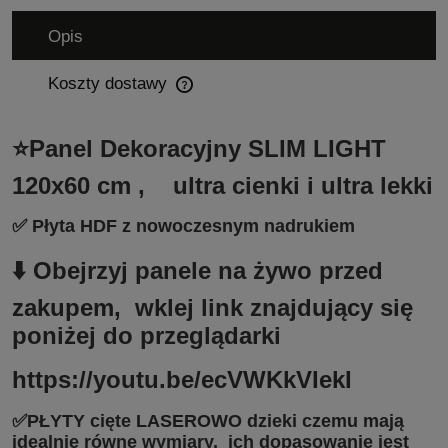
Opis
Koszty dostawy
Cena nie zawiera ewentualnych kosztów płatności
⭐Panel Dekoracyjny SLIM LIGHT
120x60 cm , ultra cienki i ultra lekki
✅ Płyta HDF z nowoczesnym nadrukiem
⬇️ Obejrzyj panele na żywo przed
zakupem, wklej link znajdujący się
poniżej do przeglądarki
https://youtu.be/ecVWKkVIekI
✅PŁYTY cięte LASEROWO dzieki czemu mają
idealnie równe wymiary, ich dopasowanie jest