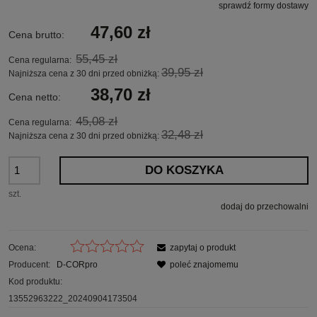
sprawdź formy dostawy
Cena nie zawiera ewentualnych kosztów płatności
47,60 zł
Cena brutto:
55,45 zł
Cena regularna:
39,95 zł
Najniższa cena z 30 dni przed obniżką:
38,70 zł
Cena netto:
45,08 zł
Cena regularna:
32,48 zł
Najniższa cena z 30 dni przed obniżką:
DO KOSZYKA
szt.
dodaj do przechowalni
Ocena:
zapytaj o produkt
Producent:
D-CORpro
poleć znajomemu
Kod produktu:
13552963222_20240904173504