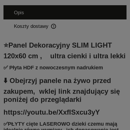
Opis
Koszty dostawy
Cena nie zawiera ewentualnych kosztów płatności
⭐Panel Dekoracyjny SLIM LIGHT
120x60 cm , ultra cienki i ultra lekki
✅ Płyta HDF z nowoczesnym nadrukiem
⬇️ Obejrzyj panele na żywo przed
zakupem, wklej link znajdujący się
poniżej do przeglądarki
https://youtu.be/XxfISxcu3yY
✅PŁYTY cięte LASEROWO dzieki czemu mają