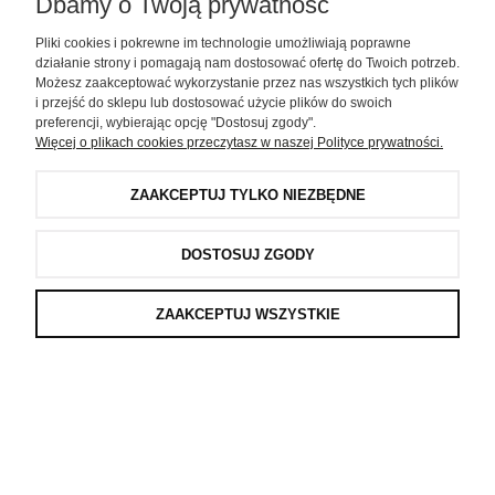
Dbamy o Twoją prywatność
Pliki cookies i pokrewne im technologie umożliwiają poprawne
Galeria
działanie strony i pomagają nam dostosować ofertę do Twoich potrzeb.
Możesz zaakceptować wykorzystanie przez nas wszystkich tych plików
i przejść do sklepu lub dostosować użycie plików do swoich
Pomoc
preferencji, wybierając opcję "Dostosuj zgody".
Więcej o plikach cookies przeczytasz w naszej Polityce prywatności.
Moje konto
ZAAKCEPTUJ TYLKO NIEZBĘDNE
Informacje
DOSTOSUJ ZGODY
D-COR pro . Wszystkie prawa zastrzeżone
ZAAKCEPTUJ WSZYSTKIE
POKAŻ PEŁNĄ WERSJĘ STRONY
window.customerPrivacy.onMarketingConsentGranted(function () {
})
Sklep internetowy Shoper.pl