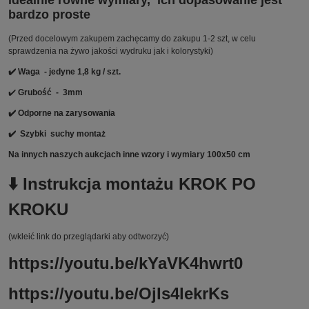
idealnie równe wymiary, ich dopasowanie jest
bardzo proste
(Przed docelowym zakupem zachęcamy do zakupu 1-2 szt, w celu
sprawdzenia na żywo jakości wydruku jak i kolorystyki)
✔️ Waga - jedyne 1,8 kg / szt.
✔️
Grubość - 3mm
✔️ Odporne na zarysowania
✔️
Szybki suchy montaż
Na innych naszych aukcjach inne wzory i wymiary 100x50 cm
⬇️ Instrukcja montażu KROK PO
KROKU
(wkleić link do przeglądarki aby odtworzyć)
https://youtu.be/kYaVK4hwrt0
https://youtu.be/OjIs4lekrKs