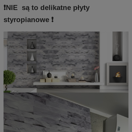
❗️NIE są to delikatne płyty
styropianowe ❗️