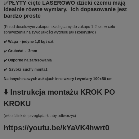
✅PŁYTY cięte LASEROWO dzieki czemu mają
idealnie równe wymiary, ich dopasowanie jest
bardzo proste
(Przed docelowym zakupem zachęcamy do zakupu 1-2 szt, w celu
sprawdzenia na żywo jakości wydruku jak i kolorystyki)
✔️ Waga - jedyne 1,8 kg / szt.
✔️
Grubość - 3mm
✔️ Odporne na zarysowania
✔️
Szybki suchy montaż
Na innych naszych aukcjach inne wzory i wymiary 100x50 cm
⬇️ Instrukcja montażu KROK PO
KROKU
(wkleić link do przeglądarki aby odtworzyć)
https://youtu.be/kYaVK4hwrt0