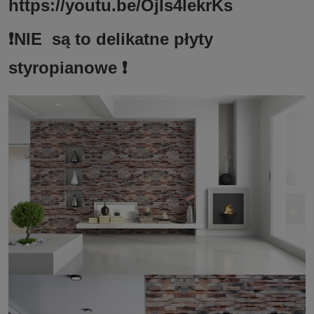
https://youtu.be/OjIs4lekrKs
❗️NIE są to delikatne płyty
styropianowe ❗️