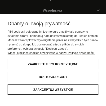
Współpraca
Wirtualny Spacer
Dbamy o Twoją prywatność
Pliki cookies i pokrewne im technologie umożliwiają poprawne
Galeria
działanie strony i pomagają nam dostosować ofertę do Twoich potrzeb.
Możesz zaakceptować wykorzystanie przez nas wszystkich tych plików
i przejść do sklepu lub dostosować użycie plików do swoich
Pomoc
preferencji, wybierając opcję "Dostosuj zgody".
Więcej o plikach cookies przeczytasz w naszej Polityce prywatności.
Moje konto
ZAAKCEPTUJ TYLKO NIEZBĘDNE
Informacje
DOSTOSUJ ZGODY
D-COR pro . Wszystkie prawa zastrzeżone
ZAAKCEPTUJ WSZYSTKIE