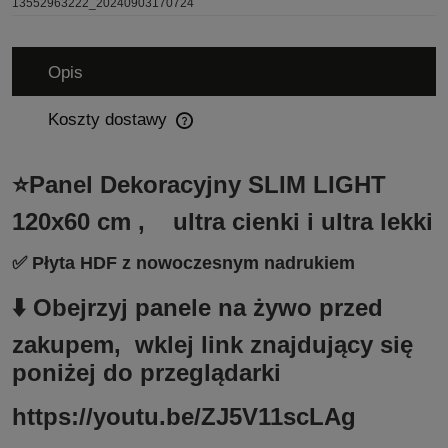
13552963222_20240903170724
Opis
Koszty dostawy
Cena nie zawiera ewentualnych kosztów płatności
⭐Panel Dekoracyjny SLIM LIGHT
120x60 cm , ultra cienki i ultra lekki
✅ Płyta HDF z nowoczesnym nadrukiem
⬇️ Obejrzyj panele na żywo przed
zakupem, wklej link znajdujący się
poniżej do przeglądarki
https://youtu.be/ZJ5V11scLAg