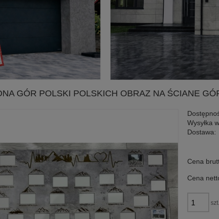
NA GÓR POLSKI POLSKICH OBRAZ NA ŚCIANE GÓ
Dostępnoś
Wysyłka w
Dostawa:
Cena nie zawiera ewen
Cena brut
płatności
Cena nett
szt