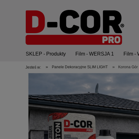
SKLEP - Produkty
Film - WERSJA 1
Film 
»
»
Panele Dekoracyjne SLIM LIGHT
Korona Gór 
Jesteś w:
O nas
Kontakt