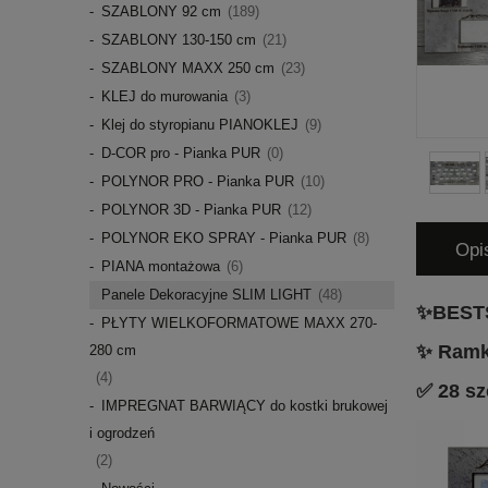
SZABLONY 92 cm
(189)
SZABLONY 130-150 cm
(21)
SZABLONY MAXX 250 cm
(23)
KLEJ do murowania
(3)
Klej do styropianu PIANOKLEJ
(9)
D-COR pro - Pianka PUR
(0)
POLYNOR PRO - Pianka PUR
(10)
POLYNOR 3D - Pianka PUR
(12)
POLYNOR EKO SPRAY - Pianka PUR
(8)
Opi
PIANA montażowa
(6)
Panele Dekoracyjne SLIM LIGHT
(48)
✨BESTS
PŁYTY WIELKOFORMATOWE MAXX 270-
✨ Ramk
280 cm
(4)
✅ 28 sz
IMPREGNAT BARWIĄCY do kostki brukowej
i ogrodzeń
(2)