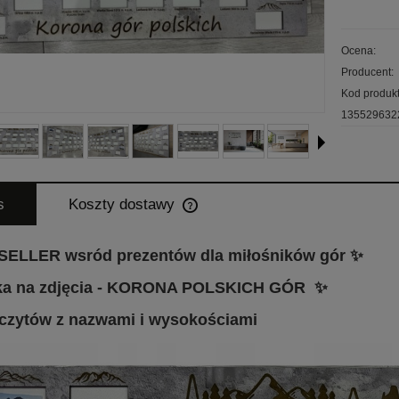
Ocena:
Producent:
Kod produkt
135529632
s
Koszty dostawy
Cena nie zawiera ewentualnych koszt
ELLER wsród prezentów dla miłośników gór ✨
płatności
a na zdjęcia - KORONA POLSKICH GÓR ✨
czytów z nazwami i wysokościami