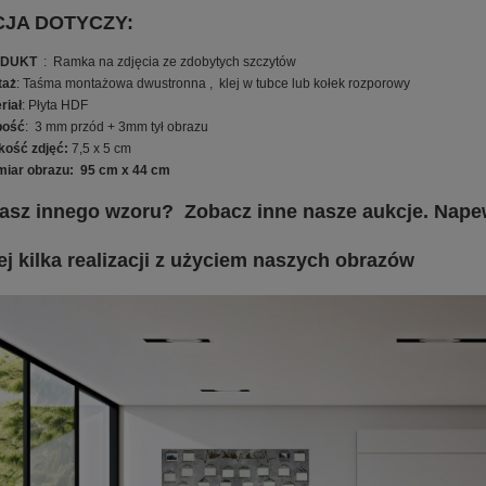
CJA DOTYCZY:
ODUKT
: Ramka na zdjęcia ze zdobytych szczytów
taż
: Taśma montażowa dwustronna , klej w tubce lub kołek rozporowy
riał
: Płyta HDF
bość
: 3 mm przód + 3mm tył obrazu
kość zdjęć:
7,5 x 5 cm
iar obrazu: 95 cm x 44 cm
sz innego wzoru? Zobacz inne nasze aukcje. Napew
żej kilka realizacji z użyciem naszych obrazów