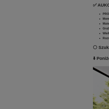
✅ AUK
PR
Mon
Mate
Gru
Wiel
Rozm
⚪ Szuka
⬇️ Poni