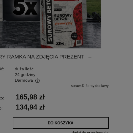
RY RAMKA NA ZDJĘCIA PREZENT
ć:
duża ilość
:
24 godziny
Darmowa
sprawdź formy dostawy
tualnych kosztów
165,98 zł
to:
134,94 zł
o:
DO KOSZYKA
.
dodaj do przechowalni