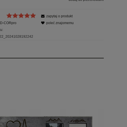
zapytaj o produkt
D-CORpro
poleć znajomemu
u:
22_20241028192242
ów