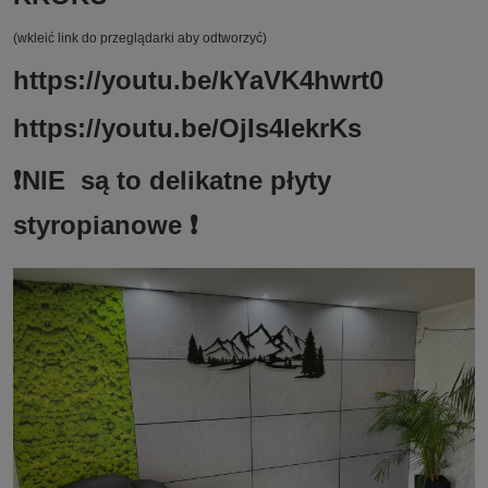
(wkleić link do przeglądarki aby odtworzyć)
https://youtu.be/kYaVK4hwrt0
https://youtu.be/OjIs4lekrKs
❗️NIE są to delikatne płyty
styropianowe ❗️