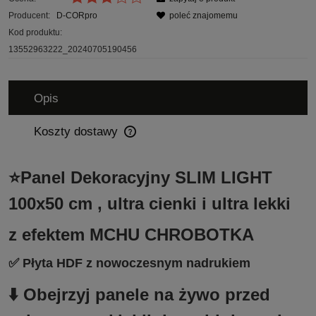
Producent:
D-CORpro
poleć znajomemu
Kod produktu:
13552963222_20240705190456
Opis
Koszty dostawy
Cena nie zawiera ewentualnych kosztów płatności
⭐Panel Dekoracyjny SLIM LIGHT
100x50 cm , ultra cienki i ultra lekki
z efektem MCHU CHROBOTKA
✅ Płyta HDF z nowoczesnym nadrukiem
⬇️ Obejrzyj panele na żywo przed