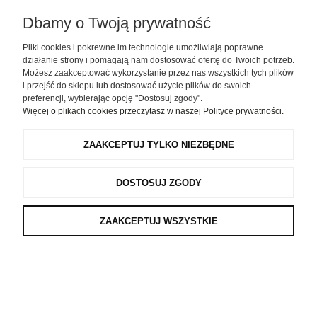
Wirtualny Spacer
Dbamy o Twoją prywatność
Pliki cookies i pokrewne im technologie umożliwiają poprawne
Galeria
działanie strony i pomagają nam dostosować ofertę do Twoich potrzeb.
Możesz zaakceptować wykorzystanie przez nas wszystkich tych plików
i przejść do sklepu lub dostosować użycie plików do swoich
Pomoc
preferencji, wybierając opcję "Dostosuj zgody".
Więcej o plikach cookies przeczytasz w naszej Polityce prywatności.
Moje konto
ZAAKCEPTUJ TYLKO NIEZBĘDNE
Informacje
DOSTOSUJ ZGODY
D-COR pro . Wszystkie prawa zastrzeżone
ZAAKCEPTUJ WSZYSTKIE
POKAŻ PEŁNĄ WERSJĘ STRONY