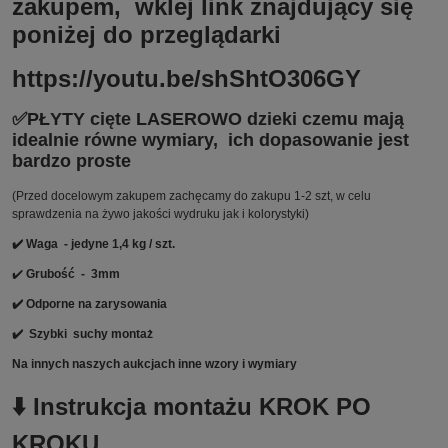
zakupem, wklej link znajdujący się
poniżej do przeglądarki
https://youtu.be/shShtO306GY
✅PŁYTY cięte LASEROWO dzieki czemu mają
idealnie równe wymiary, ich dopasowanie jest
bardzo proste
(Przed docelowym zakupem zachęcamy do zakupu 1-2 szt, w celu
sprawdzenia na żywo jakości wydruku jak i kolorystyki)
✔️ Waga - jedyne 1,4 kg / szt.
✔️
Grubość - 3mm
✔️ Odporne na zarysowania
✔️
Szybki suchy montaż
Na innych naszych aukcjach inne wzory i wymiary
⬇️ Instrukcja montażu KROK PO
KROKU