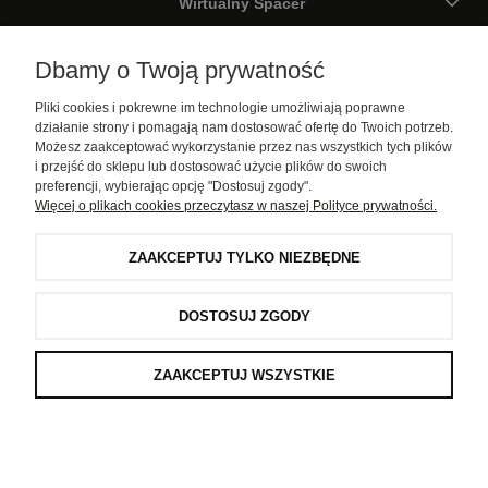
Wirtualny Spacer
Galeria
Dbamy o Twoją prywatność
Pliki cookies i pokrewne im technologie umożliwiają poprawne
Pomoc
działanie strony i pomagają nam dostosować ofertę do Twoich potrzeb.
Możesz zaakceptować wykorzystanie przez nas wszystkich tych plików
Moje konto
i przejść do sklepu lub dostosować użycie plików do swoich
preferencji, wybierając opcję "Dostosuj zgody".
Więcej o plikach cookies przeczytasz w naszej Polityce prywatności.
Informacje
ZAAKCEPTUJ TYLKO NIEZBĘDNE
D-COR pro . Wszystkie prawa zastrzeżone
DOSTOSUJ ZGODY
ZAAKCEPTUJ WSZYSTKIE
POKAŻ PEŁNĄ WERSJĘ STRONY
window.customerPrivacy.onMarketingConsentGranted(function () {
})