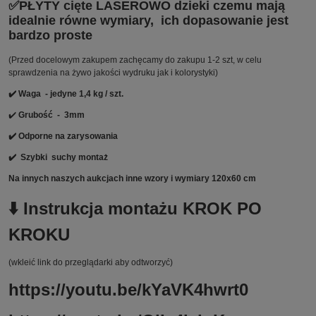
✅PŁYTY cięte LASEROWO dzieki czemu mają
idealnie równe wymiary, ich dopasowanie jest
bardzo proste
(Przed docelowym zakupem zachęcamy do zakupu 1-2 szt, w celu
sprawdzenia na żywo jakości wydruku jak i kolorystyki)
✔️ Waga - jedyne 1,4 kg / szt.
✔️
Grubość - 3mm
✔️ Odporne na zarysowania
✔️
Szybki suchy montaż
Na innych naszych aukcjach inne wzory i wymiary 120x60 cm
⬇️ Instrukcja montażu KROK PO
KROKU
(wkleić link do przeglądarki aby odtworzyć)
https://youtu.be/kYaVK4hwrt0