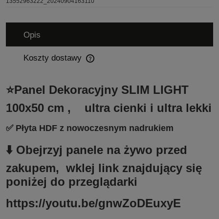
13552963222_20240904163110
Opis
Koszty dostawy
Cena nie zawiera ewentualnych kosztów płatności
⭐Panel Dekoracyjny SLIM LIGHT
100x50 cm , ultra cienki i ultra lekki
✅ Płyta HDF z nowoczesnym nadrukiem
⬇️ Obejrzyj panele na żywo przed
zakupem, wklej link znajdujący się
poniżej do przeglądarki
https://youtu.be/gnwZoDEuxyE