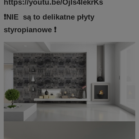
https://youtu.be/OjIs4lekrKs
❗️NIE są to delikatne płyty
styropianowe ❗️